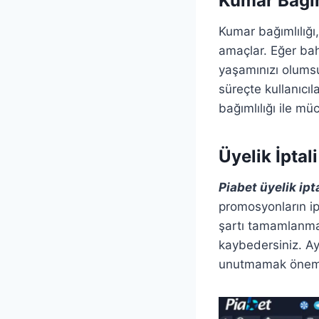
Kumar Bağım
Kumar bağımlılığı
amaçlar. Eğer bah
yaşamınızı olumsuz
süreçte kullanıcı
bağımlılığı ile m
Üyelik İptal
Piabet üyelik ip
promosyonların ip
şartı tamamlanm
kaybedersiniz. Ayr
unutmamak öneml