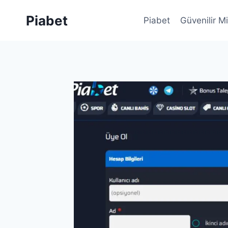
Skip
Piabet
to
Piabet
Güvenilir M
content