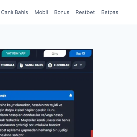
Canlı Bahis
Mobil
Bonus
Restbet
Betpas