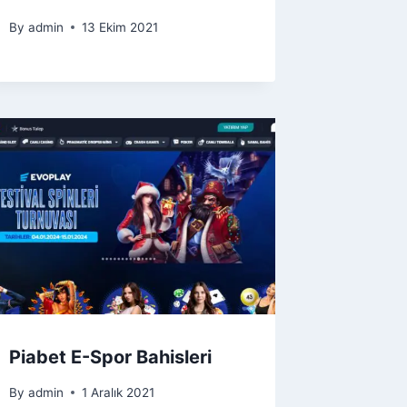
By
admin
13 Ekim 2021
Piabet E-Spor Bahisleri
By
admin
1 Aralık 2021