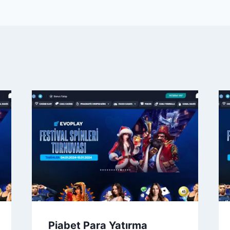
Piabet Para Yatırma