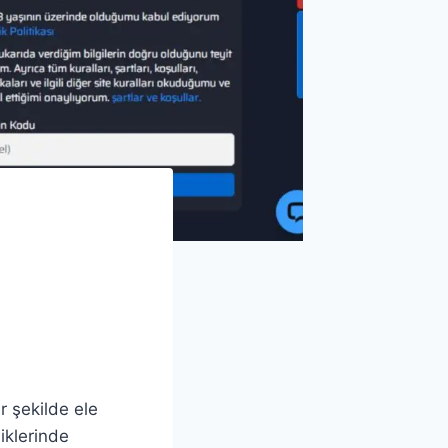
r şekilde ele
diklerinde