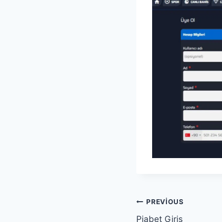
Yazı
PREVIOUS
Piabet Giriş