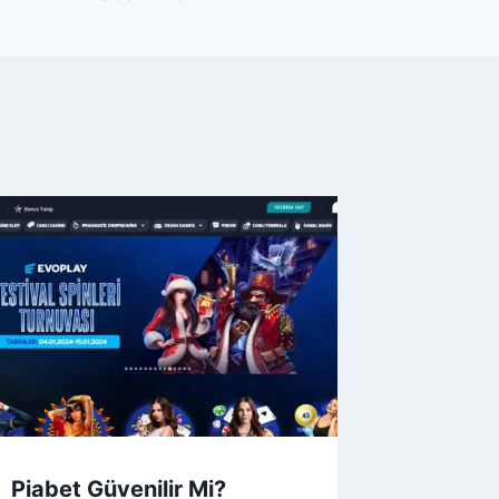
Piabet Güvenilir Mi?